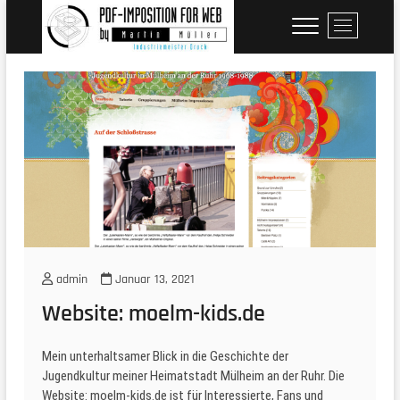
Skip
M
to
e
content
n
u
B
u
t
t
o
n
admin
Januar 13, 2021
Website: moelm-kids.de
Mein unterhaltsamer Blick in die Geschichte der
Jugendkultur meiner Heimatstadt Mülheim an der Ruhr. Die
Website: moelm-kids.de ist für Interessierte, Fans und