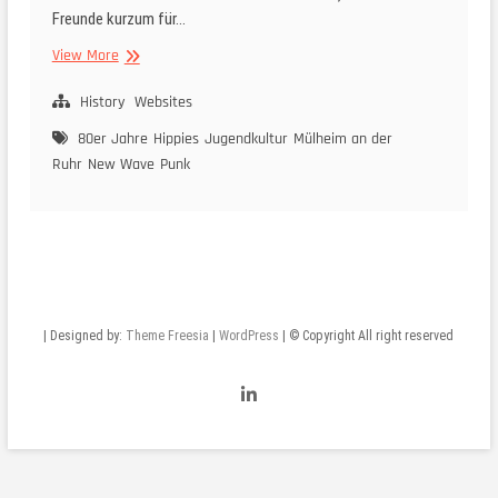
Freunde kurzum für…
Website:
View More
moelm-
kids.de
History
Websites
80er Jahre
Hippies
Jugendkultur
Mülheim an der
Ruhr
New Wave
Punk
| Designed by:
Theme Freesia
|
WordPress
| © Copyright All right reserved
LinkedIn
YouTube
Pinterest